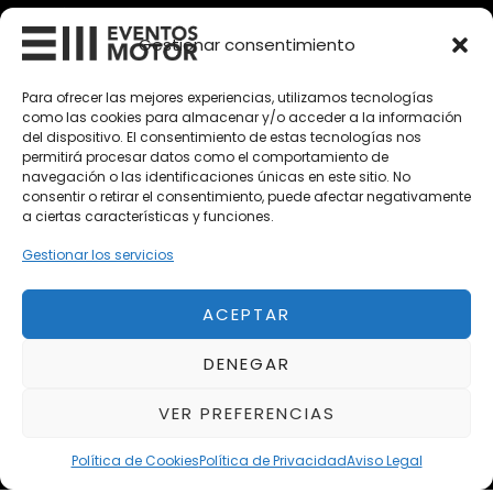
Vehículos Clásicos
Gestionar consentimiento
Vehículos Nuevos
Para ofrecer las mejores experiencias, utilizamos tecnologías
Vehículos de Ocasión
como las cookies para almacenar y/o acceder a la información
del dispositivo. El consentimiento de estas tecnologías nos
Próximos
permitirá procesar datos como el comportamiento de
Eclipse by SELECTO
navegación o las identificaciones únicas en este sitio. No
Del 12/08/2026 al 12/08/2026
consentir o retirar el consentimiento, puede afectar negativamente
a ciertas características y funciones.
Gestionar los servicios
Exclusive Top Cars 2026
Del 02/10/2026 al 05/10/2026
ACEPTAR
autoClássico Porto 2026
DENEGAR
Del 02/10/2026 al 05/10/2026
VER PREFERENCIAS
Política de Cookies
Política de Privacidad
Aviso Legal