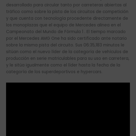
desarrollado para circular tanto por carreteras abiertas al
tráfico como sobre la pista de los circuitos de competición
y que cuenta con tecnología procedente directamente de
los monoplazas que el equipo de Mercedes alinea en el
Campeonato del Mundo de Fórmula 1 . El tiempo marcado
por el Mercedes AMG One ha sido certificado ante notario
sobre la misma pista del circuito. Sus 06:35,183 minutos le
sitúan como el nuevo líder de la categoría de vehículos de
producción en serie matriculables para su uso en carretera,
y le sitúa igualmente como el líder hasta la fecha de la
categoría de los superdeportivos e hypercars.