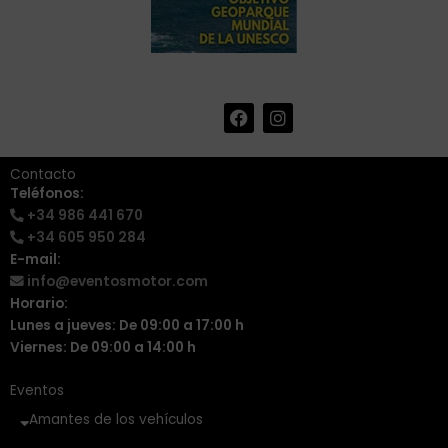
F
I
+34 986 441 670
|
a
n
info@eventosmotor.com
c
s
e
t
Contacto
b
a
Teléfonos:
o
g
+34 986 441 670
o
r
k
a
+34 605 950 284
m
E-mail:
info@eventosmotor.com
Horario:
Lunes a jueves: De 09:00 a 17:00 h
Viernes: De 09:00 a 14:00 h
Eventos
Amantes de los vehículos