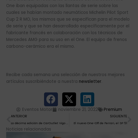
One iban equipadas con las llantas de serie sobre las
cuales se habían montado neumáticos Michelin Pilot Sport
Cup 2 R MO, los mismos que se especifican para el modelo
de serie y que se han desarrollado específicamente por el
fabricante francés en colaboración con los técnicos de
Mercedes AMG para su uso en el One. El equipo de frenos
carbono-cerámico era el mismo.
Recibe cada semana una selección de nuestros mejores
artículos suscribiéndote a nuestra
newsletter
.
Eventos Motor
noviembre 21, 2022
Premium
Ant
Si
ANTERIOR
SIGUIENTE
La décima edición de CarOutlet Vigo confirma el buen momento del mercado de ocasión
El nuevo One-Off de Ferrari, el SP 51
Noticias relacionadas