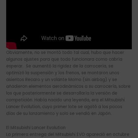
Obviamente, no se montó todo tal cual, hubo que hacer
algunos ajustes para que todo funcionara como cabría
esperar. Se aumentó la rigidez de la carrocería, se
optimizó la suspensión y los frenos, se montaron unos
asientos Recaro y un volante Momo (sin airbag) y se
añadieron elementos aerodinámicos a su carrocería, sobre
los que posteriormente se desarrollaría la versión de
competición. Había nacido una leyenda, era el Mitsubishi
Lancer Evolution, cuyo primer lote se agotó a los pocos
días de su lanzamiento y solo se vendió en Japón.
El Mitsubishi Lancer Evolution
La primera entrega del Mitsubishi EVO apareció en octubre