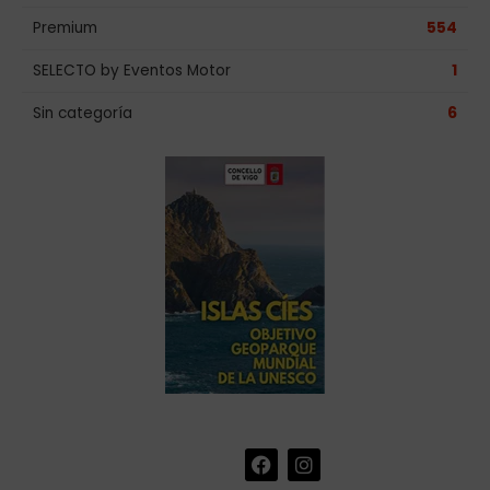
Premium
554
SELECTO by Eventos Motor
1
Sin categoría
6
F
I
+34 986 441 670
|
a
n
info@eventosmotor.com