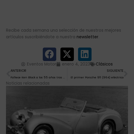
Recibe cada semana una selección de nuestros mejores
artículos suscribiéndote a nuestra
newsletter
.
Eventos Motor
enero 4, 2023
Clásicos
Ant
Si
ANTERIOR
SIGUIENTE
Fallece Ken Block a los 55 años tras un accidente con una moto de nieve
El primer Porsche 911 (964) eléctrico
Noticias relacionadas