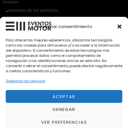
Eventos
Amantes de los vehículos
Vehículos Clásicos
Gestionar consentimiento
Vehículos Nuevos
Para ofrecer las mejores experiencias, utilizamos tecnologías
como las cookies para almacenar y/o acceder a la información
Vehículos de Ocasión
del dispositivo. El consentimiento de estas tecnologías nos
Próximos
permitirá procesar datos como el comportamiento de
navegación o las identificaciones únicas en este sitio. No
Eclipse by SELECTO
consentir o retirar el consentimiento, puede afectar negativamente
Del 12/08/2026 al 12/08/2026
a ciertas características y funciones.
Gestionar los servicios
autoClássico Porto 2026
Del 02/10/2026 al 05/10/2026
ACEPTAR
DENEGAR
Del 02/10/2026 al 05/10/2026
VER PREFERENCIAS