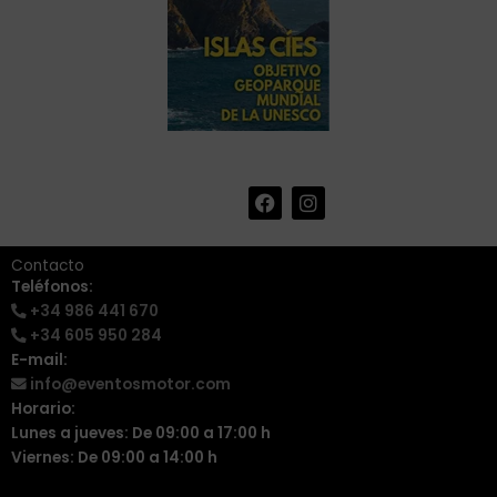
F
I
+34 986 441 670
|
a
n
info@eventosmotor.com
c
s
e
t
Contacto
b
a
Teléfonos:
o
g
+34 986 441 670
o
r
k
a
+34 605 950 284
m
E-mail:
info@eventosmotor.com
Horario:
Lunes a jueves: De 09:00 a 17:00 h
Viernes: De 09:00 a 14:00 h