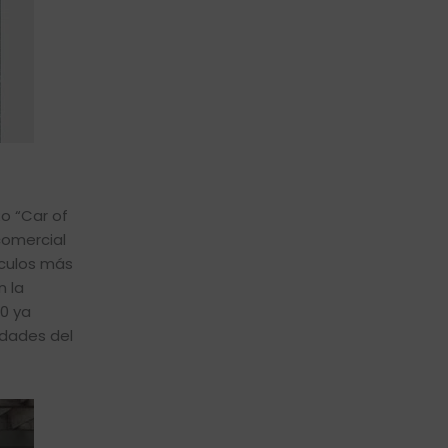
o “Car of
comercial
hículos más
n la
00 ya
idades del