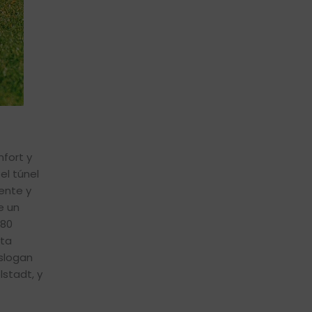
fort y
el túnel
ente y
e un
 80
sta
eslogan
stadt, y