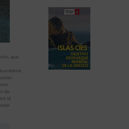
ción, que
 abundante
tación
 con
es de
tó al
doble