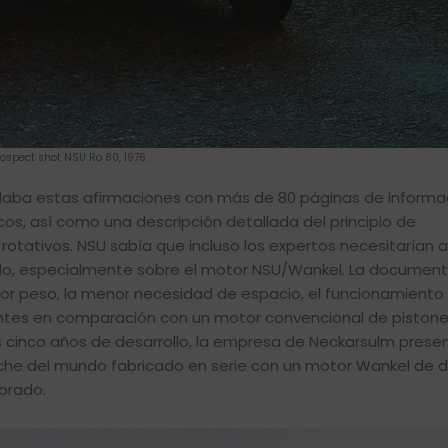
rospect shot NSU Ro 80, 1976.
ldaba estas afirmaciones con más de 80 páginas de informa
cos, así como una descripción detallada del principio de
otativos. NSU sabía que incluso los expertos necesitarían
culo, especialmente sobre el motor NSU/Wankel. La documen
r peso, la menor necesidad de espacio, el funcionamiento
tes en comparación con un motor convencional de piston
s cinco años de desarrollo, la empresa de Neckarsulm presen
coche del mundo fabricado en serie con un motor Wankel de 
brado.