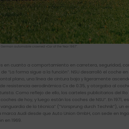
st German automobile crowned «Car of the Year 1967“.
es en cuanto a comportamiento en carretera, seguridad, con
 de “La forma sigue a la función”. NSU desarrolló el coche en 
rontal plano, una línea de cintura baja y ligeramente ascend
 de resistencia aerodinámica Cx de 0.35, y otorgaba al coch
ta. Como reflejo de ello, los carteles publicitarios del Ro
oches de hoy, y luego están los coches de NSU”. En 1971, e
 vanguardia de la técnica” (“Vorsprung durch Technik”), un 
 la marca Audi desde que Auto Union GmbH, con sede en Ingol
n en 1969.