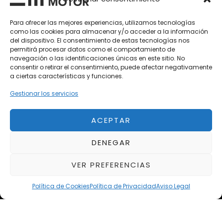
Vehículos Nuevos
Para ofrecer las mejores experiencias, utilizamos tecnologías
Vehículos de Ocasión
como las cookies para almacenar y/o acceder a la información
del dispositivo. El consentimiento de estas tecnologías nos
Próximos
permitirá procesar datos como el comportamiento de
Eclipse by SELECTO
navegación o las identificaciones únicas en este sitio. No
Del 12/08/2026 al 12/08/2026
consentir o retirar el consentimiento, puede afectar negativamente
a ciertas características y funciones.
Gestionar los servicios
Exclusive Top Cars 2026
Del 02/10/2026 al 05/10/2026
ACEPTAR
autoClássico Porto 2026
DENEGAR
Del 02/10/2026 al 05/10/2026
VER PREFERENCIAS
Política de Cookies
Política de Privacidad
Aviso Legal
Aviso Legal
Política de Privacidad
Política de Cookies
Condiciones de compra