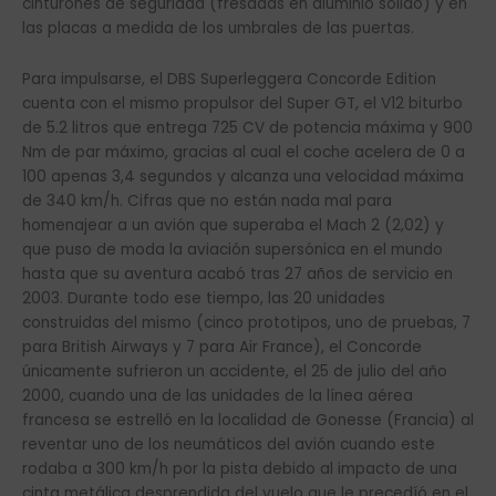
cinturones de seguridad (fresadas en aluminio sólido) y en
las placas a medida de los umbrales de las puertas.
Para impulsarse, el DBS Superleggera Concorde Edition
cuenta con el mismo propulsor del Super GT, el V12 biturbo
de 5.2 litros que entrega 725 CV de potencia máxima y 900
Nm de par máximo, gracias al cual el coche acelera de 0 a
100 apenas 3,4 segundos y alcanza una velocidad máxima
de 340 km/h. Cifras que no están nada mal para
homenajear a un avión que superaba el Mach 2 (2,02) y
que puso de moda la aviación supersónica en el mundo
hasta que su aventura acabó tras 27 años de servicio en
2003. Durante todo ese tiempo, las 20 unidades
construidas del mismo (cinco prototipos, uno de pruebas, 7
para British Airways y 7 para Air France), el Concorde
únicamente sufrieron un accidente, el 25 de julio del año
2000, cuando una de las unidades de la línea aérea
francesa se estrelló en la localidad de Gonesse (Francia) al
reventar uno de los neumáticos del avión cuando este
rodaba a 300 km/h por la pista debido al impacto de una
cinta metálica desprendida del vuelo que le precedíó en el