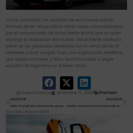
Como curiosidad, las unidades de esta nueva edición
limitada de las Wings Edition serán todas comercializadas
por el concesionario de Aston Martin Bristol, que es quien
encargó la realización del modelo. Aston Martin dedicará
parte de las ganancias obtenidas con la venta de las 10
unidades a la Air League Trust, una organización benéfica
que ayuda a jóvenes y niños desfavorecidos a seguir
estudios de ingeniería en el Reino Unido.
Eventos Motor
diciembre 17, 2020
Premium
Ant
Si
ANTERIOR
SIGUIENTE
Adler Trumpf Rennlimousine, apuesta aerodinámica
Honda incrementa el atractivo de su gama Civic Type R
Noticias relacionadas