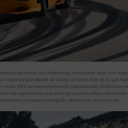
nductores como una referencia, para hacer algo aún mejor
ir mejoras que eleven de nuevo el listón. Esto es lo que h
del motor V8 y sus extraordinarias capacidades dinámicas se
ción de supercoche que alcanza nuevas cotas, con niveles
hael Leiters, Consejero Delegado de McLaren Automotive