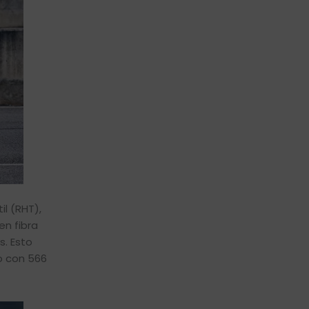
l (RHT),
en fibra
s. Esto
o con 566