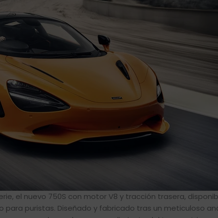
rie, el nuevo 750S con motor V8 y tracción trasera, disponib
para puristas. Diseñado y fabricado tras un meticuloso anál