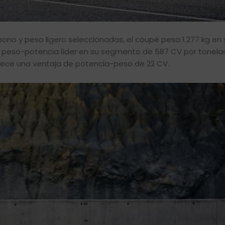
bono y peso ligero seleccionadas, el coupé pesa 1.277 kg en
n peso-potencia líder en su segmento de 587 CV por tonelad
rece una ventaja de potencia-peso de 22 CV.