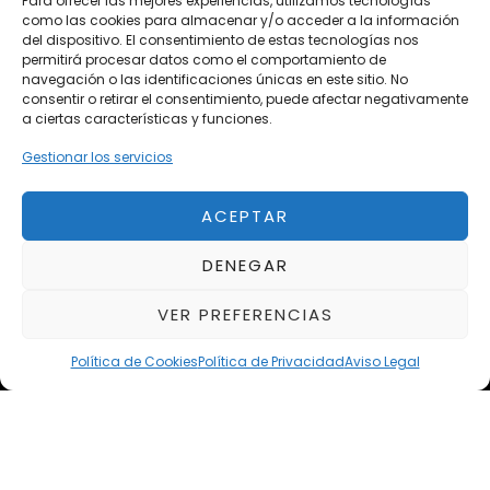
Para ofrecer las mejores experiencias, utilizamos tecnologías
como las cookies para almacenar y/o acceder a la información
Vehículos de Ocasión
del dispositivo. El consentimiento de estas tecnologías nos
Próximos
permitirá procesar datos como el comportamiento de
navegación o las identificaciones únicas en este sitio. No
Eclipse by SELECTO
consentir o retirar el consentimiento, puede afectar negativamente
Del 12/08/2026 al 12/08/2026
a ciertas características y funciones.
Gestionar los servicios
autoClássico Porto 2026
Del 02/10/2026 al 05/10/2026
ACEPTAR
DENEGAR
Del 02/10/2026 al 05/10/2026
VER PREFERENCIAS
Política de Cookies
Política de Privacidad
Aviso Legal
Aviso Legal
Política de Privacidad
Política de Cookies
Condiciones de compra
Alta en Newsletter