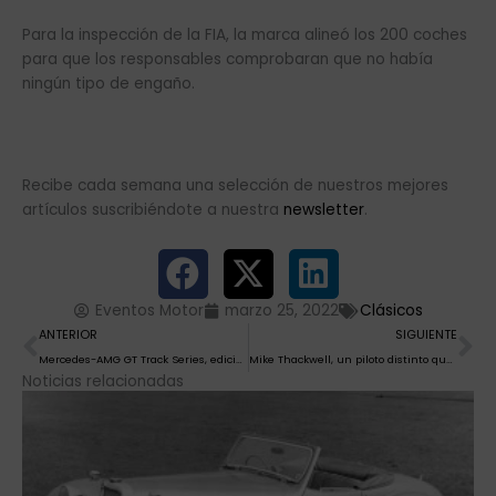
Para la inspección de la FIA, la marca alineó los 200 coches
para que los responsables comprobaran que no había
ningún tipo de engaño.
Recibe cada semana una selección de nuestros mejores
artículos suscribiéndote a nuestra
newsletter
.
Eventos Motor
marzo 25, 2022
Clásicos
Ant
Si
ANTERIOR
SIGUIENTE
Mercedes-AMG GT Track Series, edición limitada y prestaciones ilimitadas
Mike Thackwell, un piloto distinto que le dio la espalda al éxito
Noticias relacionadas