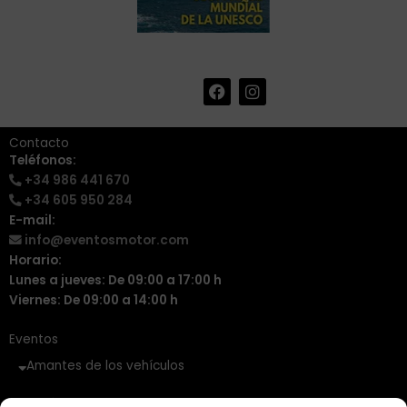
F
I
+34 986 441 670
|
a
n
info@eventosmotor.com
c
s
e
t
Contacto
b
a
Teléfonos:
o
g
+34 986 441 670
o
r
k
a
+34 605 950 284
m
E-mail:
info@eventosmotor.com
Horario:
Lunes a jueves: De 09:00 a 17:00 h
Viernes: De 09:00 a 14:00 h
Eventos
Amantes de los vehículos
Vehículos Clásicos