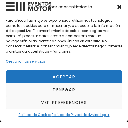
Gestionar consentimiento
Vehículos Nuevos
Para ofrecer las mejores experiencias, utilizamos tecnologías
Vehículos de Ocasión
como las cookies para almacenar y/o acceder a la información
del dispositivo. El consentimiento de estas tecnologías nos
Próximos
permitirá procesar datos como el comportamiento de
Eclipse by SELECTO
navegación o las identificaciones únicas en este sitio. No
Del 12/08/2026 al 12/08/2026
consentir o retirar el consentimiento, puede afectar negativamente
a ciertas características y funciones.
Gestionar los servicios
Exclusive Top Cars 2026
Del 02/10/2026 al 05/10/2026
ACEPTAR
autoClássico Porto 2026
DENEGAR
Del 02/10/2026 al 05/10/2026
VER PREFERENCIAS
Política de Cookies
Política de Privacidad
Aviso Legal
Aviso Legal
Política de Privacidad