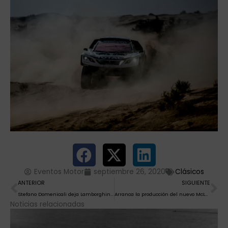
Eventos Motor
septiembre 26, 2020
Clásicos
Ant
Si
ANTERIOR
SIGUIENTE
Stefano Domenicali deja Lamborghini para dirigir la F1
Arranca la producción del nuevo McLaren 765 LT
Noticias relacionadas