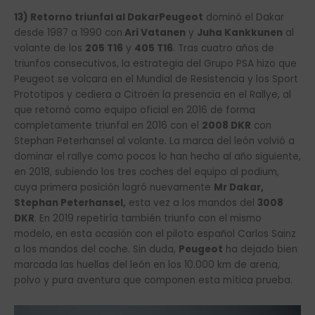
13) Retorno triunfal al Dakar
Peugeot
dominó el Dakar
desde 1987 a 1990 con
Ari Vatanen
y
Juha Kankkunen
al
volante de los
205 T16
y
405 T16
. Tras cuatro años de
triunfos consecutivos, la estrategia del Grupo PSA hizo que
Peugeot se volcara en el Mundial de Resistencia y los Sport
Prototipos y cediera a Citroën la presencia en el Rallye, al
que retornó como equipo oficial en 2016 de forma
completamente triunfal en 2016 con el
2008 DKR
con
Stephan Peterhansel al volante. La marca del león volvió a
dominar el rallye como pocos lo han hecho al año siguiente,
en 2018, subiendo los tres coches del equipo al podium,
cuya primera posición logró nuevamente
Mr Dakar,
Stephan Peterhansel,
esta vez a los mandos del
3008
DKR
. En 2019 repetiría también triunfo con el mismo
modelo, en esta ocasión con el piloto español Carlos Sainz
a los mandos del coche. Sin duda,
Peugeot
ha dejado bien
marcada las huellas del león en los 10.000 km de arena,
polvo y pura aventura que componen esta mítica prueba.