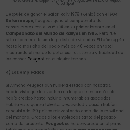
Timo Salonen (FIN) Seppo Harjanne (FIN) Peugeot 205 T16 E2 GrB Peugeot
Talbot Sport
Después de ganar el Safari Rally 1978 (Kenia) con el
504
Safari coupé
, Peugeot ganó el campeonato de
constructores con el
205 T16
en su primer intento en el
Campeonato del Mundo de Rallyes en 1985.
Pero fue
sólo el primero de una larga lista de victorias. El León rugiría
hasta lo más alto del podio más de 48 veces en total,
mostrando al mundo la potencia, resistencia y fiabilidad de
los coches
Peugeot
en cualquier terreno.
4) Los empleados
Si Armand Peugeot aún hubiera estado con nosotros,
habría visto que la aventura en la que se embarcó solo
había crecido hasta incluir a innumerables asociados.
Habría visto que su talento, creatividad y pasión habían
conquistado 160 países reinventando cada día la movilidad
del mañana. Gracias a los empleados tanto del pasado
como del presente,
Peugeot
se ha convertido en el primer