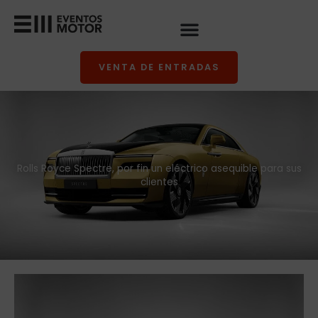
Ir
al
contenido
VENTA DE ENTRADAS
Rolls Royce Spectre, por fin un eléctrico asequible para sus
clientes