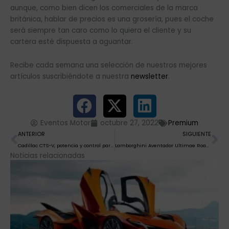
aunque, como bien dicen los comerciales de la marca
británica, hablar de precios es una grosería, pues el coche
será siempre tan caro como lo quiera el cliente y su
cartera esté dispuesta a aguantar.
Recibe cada semana una selección de nuestros mejores
artículos suscribiéndote a nuestra
newsletter
.
Eventos Motor
octubre 27, 2022
Premium
Ant
Si
ANTERIOR
SIGUIENTE
Cadillac CTS-V, potencia y control para una apuesta global
Lamborghini Aventador Ultimae Roadster, así es la versión Ad personam que homenajea al Miura Roadster
Noticias relacionadas