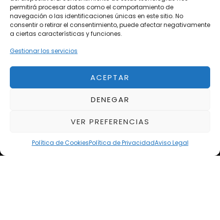
Próximos
permitirá procesar datos como el comportamiento de
navegación o las identificaciones únicas en este sitio. No
Eclipse by SELECTO
consentir o retirar el consentimiento, puede afectar negativamente
Del 12/08/2026 al 12/08/2026
a ciertas características y funciones.
Gestionar los servicios
autoClássico Porto 2026
Del 02/10/2026 al 05/10/2026
ACEPTAR
DENEGAR
Del 02/10/2026 al 05/10/2026
VER PREFERENCIAS
Política de Cookies
Política de Privacidad
Aviso Legal
Aviso Legal
Política de Privacidad
Política de Cookies
Condiciones de compra
Alta en Newsletter
Copyright ©2026 | Todos los derechos reservados.