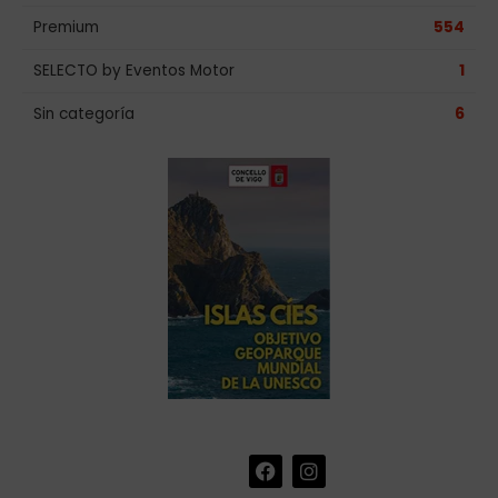
Premium
554
SELECTO by Eventos Motor
1
Sin categoría
6
F
I
+34 986 441 670
|
a
n
info@eventosmotor.com