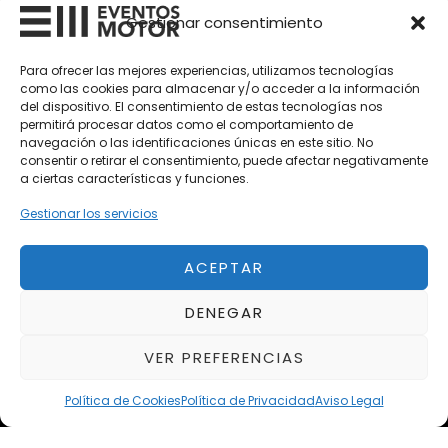
Vehículos Clásicos
Gestionar consentimiento
Vehículos Nuevos
Para ofrecer las mejores experiencias, utilizamos tecnologías
como las cookies para almacenar y/o acceder a la información
Vehículos de Ocasión
del dispositivo. El consentimiento de estas tecnologías nos
Próximos
permitirá procesar datos como el comportamiento de
navegación o las identificaciones únicas en este sitio. No
Eclipse by SELECTO
consentir o retirar el consentimiento, puede afectar negativamente
Del 12/08/2026 al 12/08/2026
a ciertas características y funciones.
Gestionar los servicios
autoClássico Porto 2026
Del 02/10/2026 al 05/10/2026
ACEPTAR
DENEGAR
Del 02/10/2026 al 05/10/2026
VER PREFERENCIAS
Política de Cookies
Política de Privacidad
Aviso Legal