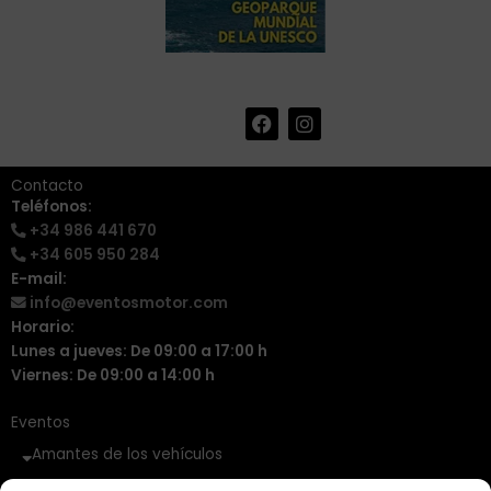
F
I
+34 986 441 670
|
a
n
info@eventosmotor.com
c
s
e
t
Contacto
b
a
Teléfonos:
o
g
+34 986 441 670
o
r
k
a
+34 605 950 284
m
E-mail:
info@eventosmotor.com
Horario:
Lunes a jueves: De 09:00 a 17:00 h
Viernes: De 09:00 a 14:00 h
Eventos
Amantes de los vehículos