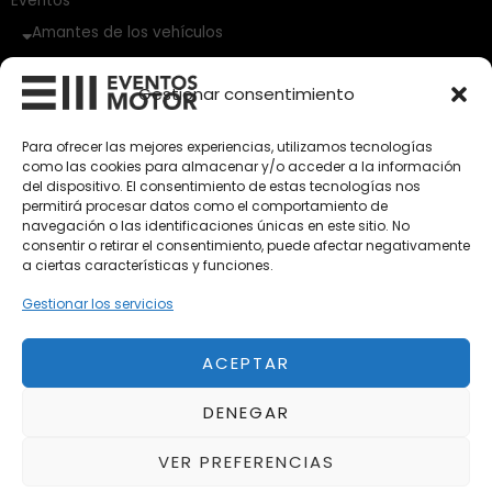
Eventos
Amantes de los vehículos
Vehículos Clásicos
Gestionar consentimiento
Vehículos Nuevos
Para ofrecer las mejores experiencias, utilizamos tecnologías
como las cookies para almacenar y/o acceder a la información
Vehículos de Ocasión
del dispositivo. El consentimiento de estas tecnologías nos
Próximos
permitirá procesar datos como el comportamiento de
navegación o las identificaciones únicas en este sitio. No
Eclipse by SELECTO
consentir o retirar el consentimiento, puede afectar negativamente
Del 12/08/2026 al 12/08/2026
a ciertas características y funciones.
Gestionar los servicios
autoClássico Porto 2026
Del 02/10/2026 al 05/10/2026
ACEPTAR
DENEGAR
Del 02/10/2026 al 05/10/2026
VER PREFERENCIAS