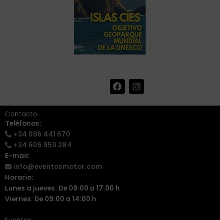
F
I
+34 986 441 670
|
a
n
info@eventosmotor.com
c
s
e
t
Contacto
b
a
Teléfonos:
o
g
+34 986 441 670
o
r
k
a
+34 605 950 284
m
E-mail:
info@eventosmotor.com
Horario:
Lunes a jueves: De 09:00 a 17:00 h
Viernes: De 09:00 a 14:00 h