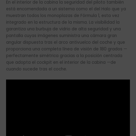
En el interior de la cabina la seguridad del piloto también
está encomendada a un sistema como el del Halo que ya
muestran todos los monoplazas de Fórmula 1, esta vez
integrado en la estructura de la misma. La visibilidad la
garantiza una burbuja de vidrio de alta seguridad y una
pantalla cuyas imágenes suministra una cámara gran
angular dispuesta tras el arco antivuelco del coche y que
proporciona una completa línea de visión de 180 grados —
perfectamente simétrica gracias a la posición centrada
que adopta el cockpit en el interior de la cabina —de
cuando sucede tras el coche.