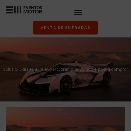
Ir
al
contenido
VENTA DE ENTRADAS
Solus GT, así es el nuevo McLaren que ya nadie podrá comprar