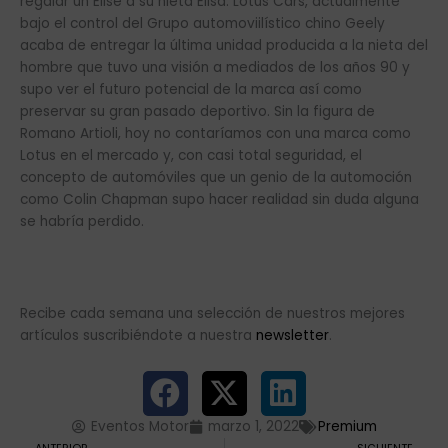
regalar un Elise a su nieta Elisa. Lotus Cars, actualmente
bajo el control del Grupo automoviilístico chino Geely
acaba de entregar la última unidad producida a la nieta del
hombre que tuvo una visión a mediados de los años 90 y
supo ver el futuro potencial de la marca así como
preservar su gran pasado deportivo. Sin la figura de
Romano Artioli, hoy no contaríamos con una marca como
Lotus en el mercado y, con casi total seguridad, el
concepto de automóviles que un genio de la automoción
como Colin Chapman supo hacer realidad sin duda alguna
se habría perdido.
Recibe cada semana una selección de nuestros mejores
artículos suscribiéndote a nuestra
newsletter
.
Eventos Motor
marzo 1, 2022
Premium
Ant
Si