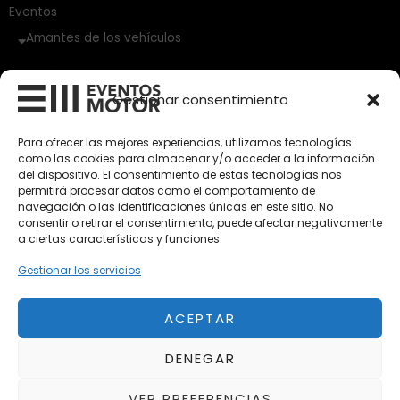
Eventos
Amantes de los vehículos
Vehículos Clásicos
Gestionar consentimiento
Vehículos Nuevos
Para ofrecer las mejores experiencias, utilizamos tecnologías
Vehículos de Ocasión
como las cookies para almacenar y/o acceder a la información
del dispositivo. El consentimiento de estas tecnologías nos
Próximos
permitirá procesar datos como el comportamiento de
Eclipse by SELECTO
navegación o las identificaciones únicas en este sitio. No
Del 12/08/2026 al 12/08/2026
consentir o retirar el consentimiento, puede afectar negativamente
a ciertas características y funciones.
Gestionar los servicios
Exclusive Top Cars 2026
Del 02/10/2026 al 05/10/2026
ACEPTAR
autoClássico Porto 2026
DENEGAR
Del 02/10/2026 al 05/10/2026
VER PREFERENCIAS