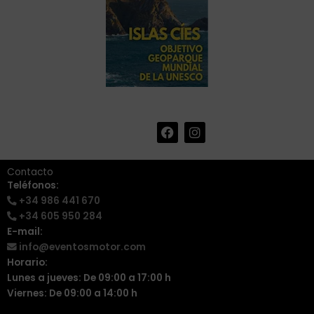
F
I
+34 986 441 670
|
a
n
info@eventosmotor.com
c
s
e
t
Contacto
b
a
Teléfonos:
o
g
+34 986 441 670
o
r
k
a
+34 605 950 284
m
E-mail:
info@eventosmotor.com
Horario:
Lunes a jueves: De 09:00 a 17:00 h
Viernes: De 09:00 a 14:00 h