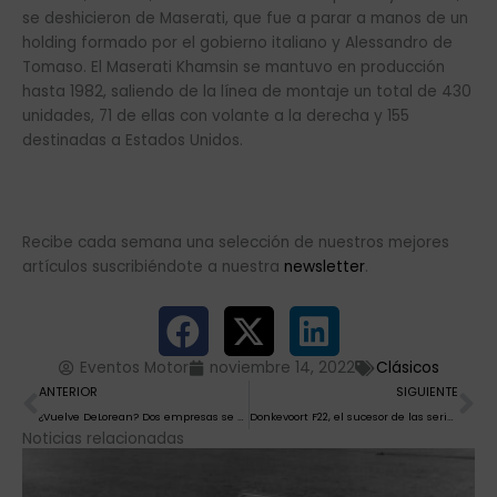
se deshicieron de Maserati, que fue a parar a manos de un
holding formado por el gobierno italiano y Alessandro de
Tomaso. El Maserati Khamsin se mantuvo en producción
hasta 1982, saliendo de la línea de montaje un total de 430
unidades, 71 de ellas con volante a la derecha y 155
destinadas a Estados Unidos.
Recibe cada semana una selección de nuestros mejores
artículos suscribiéndote a nuestra
newsletter
.
Eventos Motor
noviembre 14, 2022
Clásicos
Ant
Si
ANTERIOR
SIGUIENTE
¿Vuelve DeLorean? Dos empresas se disputan el derecho a reeditar al mítico DMC 12
Donkevoort F22, el sucesor de las series GTO ya está en camino
Noticias relacionadas