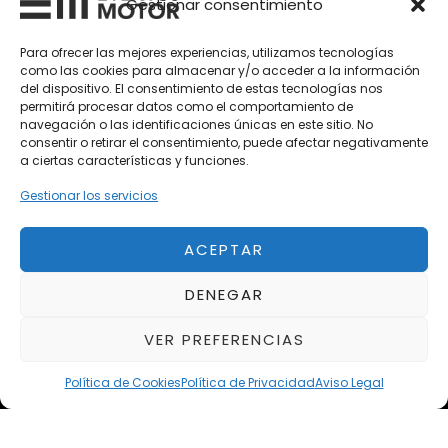
Gestionar consentimiento
Vehículos Nuevos
Para ofrecer las mejores experiencias, utilizamos tecnologías
como las cookies para almacenar y/o acceder a la información
Vehículos de Ocasión
del dispositivo. El consentimiento de estas tecnologías nos
Próximos
permitirá procesar datos como el comportamiento de
navegación o las identificaciones únicas en este sitio. No
Eclipse by SELECTO
consentir o retirar el consentimiento, puede afectar negativamente
Del 12/08/2026 al 12/08/2026
a ciertas características y funciones.
Gestionar los servicios
autoClássico Porto 2026
Del 02/10/2026 al 05/10/2026
ACEPTAR
DENEGAR
Del 02/10/2026 al 05/10/2026
VER PREFERENCIAS
Política de Cookies
Política de Privacidad
Aviso Legal
Aviso Legal
Política de Privacidad