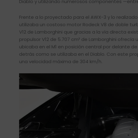
Diablo y utilizando numerosos componentes —entre 
Frente a lo proyectado para el AWX-3 y lo realizad
utilizaba un costoso motor Rodeck V8 de doble turb
V12 de Lamborghini que gracias a la vía directa ex
propulsor V12 de 5.707 cm³ de Lamborghini ofrecía
ubicaba en el M1 en posición central por delante d
detrás como se utilizaba en el Diablo. Con este pr
una velocidad máxima de 304 km/h.