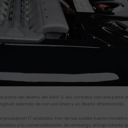
a parte del diseño del AWX-3. Así, contaba con una parte 
gitud, además de con una línea y un diseño diferenciado.
Se produjeron 17 unidades, tres de las cuales fueron modelos
inados a la comercialización. Sin embargo, el bajo interés q