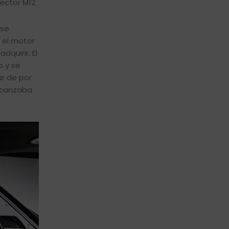
ector M12.
 se
 el motor
quirir. El
o y se
ar de por
alcanzaba