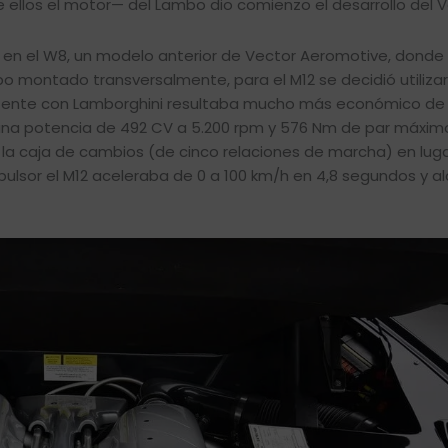
ellos el motor— del Lambo dio comienzo el desarrollo del V
o en el W8, un modelo anterior de Vector Aeromotive, donde
o montado transversalmente, para el M12 se decidió utilizar
istente con Lamborghini resultaba mucho más económico de ad
 una potencia de 492 CV a 5.200 rpm y 576 Nm de par máxim
e la caja de cambios (de cinco relaciones de marcha) en lug
opulsor el M12 aceleraba de 0 a 100 km/h en 4,8 segundos y 