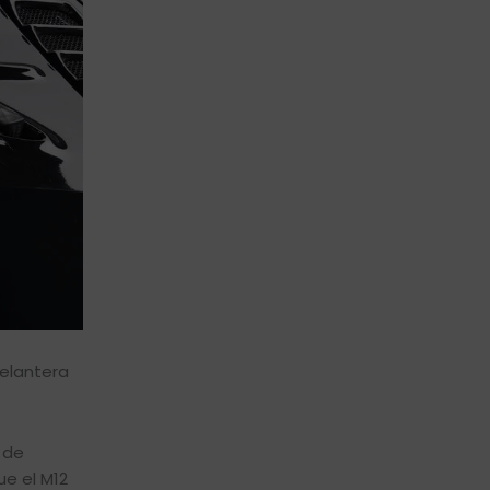
delantera
 de
ue el M12