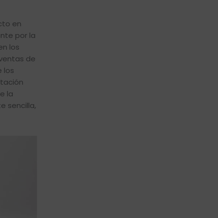
cto en
nte por la
en los
 ventas de
 los
ntación
e la
 sencilla,