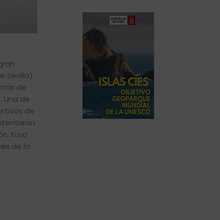
gran
 Sevilla)
entas de
. Una de
rtivos de
intentaron
ón, tuvo
és de la