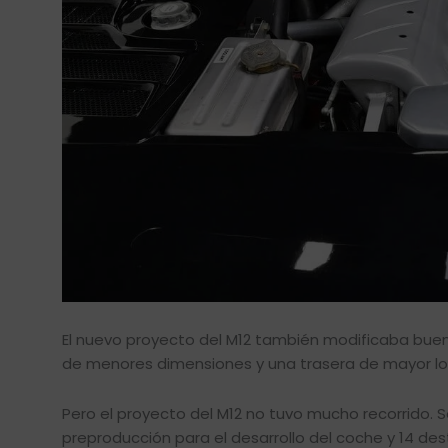
El nuevo proyecto del M12 también modificaba buen
de menores dimensiones y una trasera de mayor lon
Pero el proyecto del M12 no tuvo mucho recorrido. 
preproducción para el desarrollo del coche y 14 dest