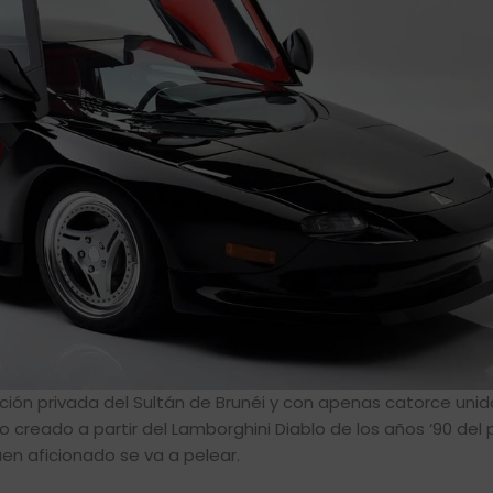
ción privada del Sultán de Brunéi y con apenas catorce uni
 creado a partir del Lamborghini Diablo de los años ‘90 del
en aficionado se va a pelear.