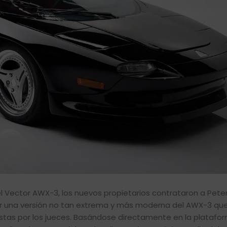
el Vector AWX-3, los nuevos propietarios contrataron a Pete
ar una versión no tan extrema y más moderna del AWX-3 qu
estas por los jueces. Basándose directamente en la platafo