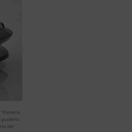
r Stevens,
e pudiera
rma del