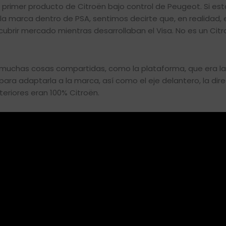
primer producto de Citroën bajo control de Peugeot. Si est
a marca dentro de PSA, sentimos decirte que, en realidad,
ubrir mercado mientras desarrollaban el Visa. No es un Citr
a muchas cosas compartidas, como la plataforma, que era l
ra adaptarla a la marca, así como el eje delantero, la dire
teriores eran 100% Citroën.