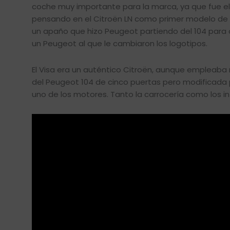
coche muy importante para la marca, ya que fue el 
pensando en el Citroën LN como primer modelo de l
un apaño que hizo Peugeot partiendo del 104 para c
un Peugeot al que le cambiaron los logotipos.
El Visa era un auténtico Citroën, aunque empleab
del Peugeot 104 de cinco puertas pero modificada pa
uno de los motores. Tanto la carrocería como los in