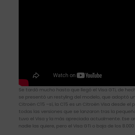
Se tardó mucho hasta que llegó el Visa GTi, de hecho, 
se presentó un restyling del modelo, que adoptó un
Citroën C15 –sí, la C15 es un Citroën Visa desde el 
todas las versiones que se lanzaron tras la pequeñ
tuvo el Visa y la más apreciada actualmente. Ese 
nadie las quiere, pero el Visa GTi o baja de los 8.