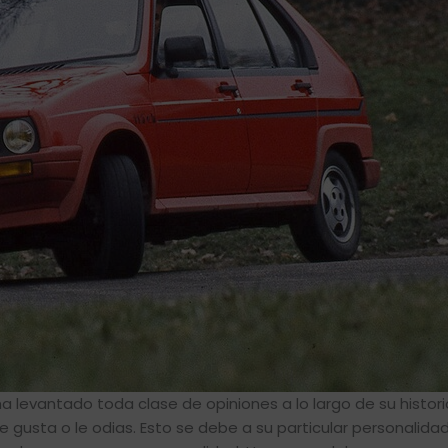
a levantado toda clase de opiniones a lo largo de su histor
e gusta o le odias. Esto se debe a su particular personalida