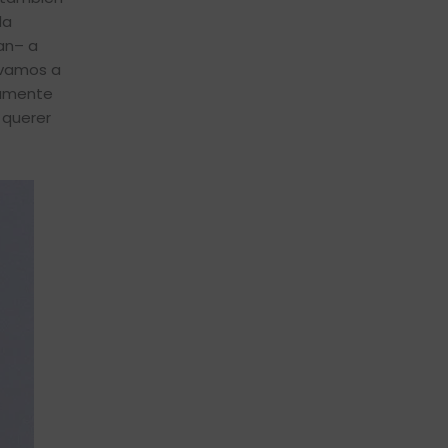
la
an– a
 vamos a
damente
 querer