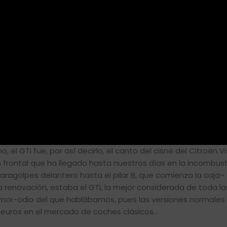
el GTi fue, por así decirlo, el canto del cisne del Citroën Vis
 frontal que ha llegado hasta nuestros días en la incombust
paragolpes delantero hasta el pilar B, que comienza la caja–
a renovación, estaba el GTi, la mejor considerada de toda l
amor-odio del que hablábamos, pues las versiones normales 
000 euros en el mercado de coches clásicos…