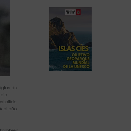
iglas de
solo
stallido
SA al año
 también