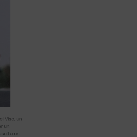
l Visa, un
er un
esulta un