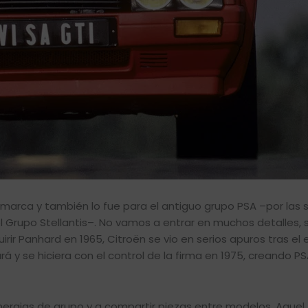
marca y también lo fue para el antiguo grupo PSA –por las s
Grupo Stellantis–. No vamos a entrar en muchos detalles, 
rir Panhard en 1965, Citroën se vio en serios apuros tras el e
ará y se hiciera con el control de la firma en 1975, creando P
ergias de grupo y a compartir piezas entre modelos. Aquel