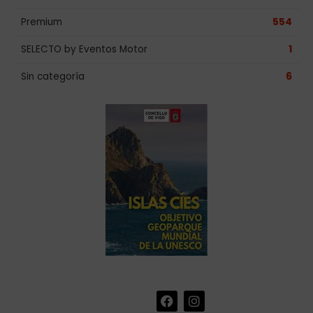
Premium
554
SELECTO by Eventos Motor
1
Sin categoría
6
F
I
+34 986 441 670
|
a
n