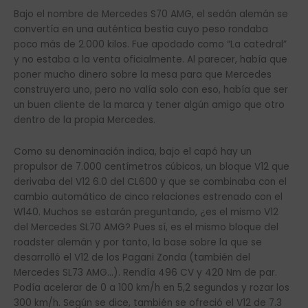
Bajo el nombre de Mercedes S70 AMG, el sedán alemán se
convertía en una auténtica bestia cuyo peso rondaba
poco más de 2.000 kilos. Fue apodado como “La catedral”
y no estaba a la venta oficialmente. Al parecer, había que
poner mucho dinero sobre la mesa para que Mercedes
construyera uno, pero no valía solo con eso, había que ser
un buen cliente de la marca y tener algún amigo que otro
dentro de la propia Mercedes.
Como su denominación indica, bajo el capó hay un
propulsor de 7.000 centímetros cúbicos, un bloque V12 que
derivaba del V12 6.0 del CL600 y que se combinaba con el
cambio automático de cinco relaciones estrenado con el
W140. Muchos se estarán preguntando, ¿es el mismo V12
del Mercedes SL70 AMG? Pues sí, es el mismo bloque del
roadster alemán y por tanto, la base sobre la que se
desarrolló el V12 de los Pagani Zonda (también del
Mercedes SL73 AMG…). Rendía 496 CV y 420 Nm de par.
Podía acelerar de 0 a 100 km/h en 5,2 segundos y rozar los
300 km/h. Según se dice, también se ofreció el V12 de 7.3