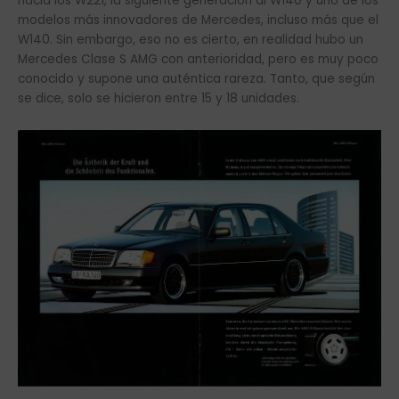
hacia los W221, la siguiente generación al W140 y uno de los
modelos más innovadores de Mercedes, incluso más que el
W140. Sin embargo, eso no es cierto, en realidad hubo un
Mercedes Clase S AMG con anterioridad, pero es muy poco
conocido y supone una auténtica rareza. Tanto, que según
se dice, solo se hicieron entre 15 y 18 unidades.