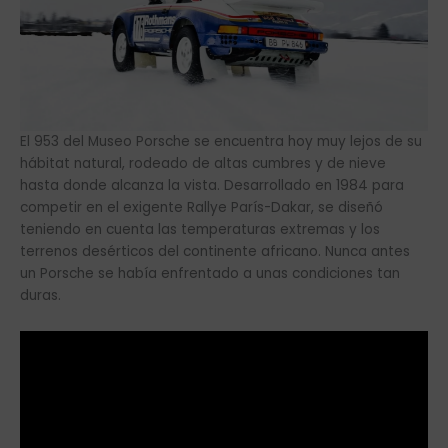
El 953 del Museo Porsche se encuentra hoy muy lejos de su
hábitat natural, rodeado de altas cumbres y de nieve
hasta donde alcanza la vista. Desarrollado en 1984 para
competir en el exigente Rallye París-Dakar, se diseñó
teniendo en cuenta las temperaturas extremas y los
terrenos desérticos del continente africano. Nunca antes
un Porsche se había enfrentado a unas condiciones tan
duras.