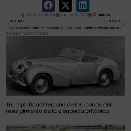
Eventos Motor
marzo 3, 2021
Clásicos
Ant
Si
ANTERIOR
SIGUIENTE
Chrysler Ghia Plainsman Concept, especie única
Rolls Royce Phantom Tempus, nueva serie especial del tope de gama del lujo
Noticias relacionadas
Triumph Roadster: uno de los iconos del
resurgimiento de la elegancia británica