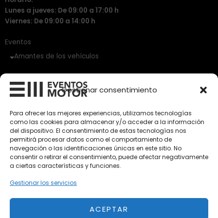
Lunes a jueves: De 09:00 a 17:00 h
Viernes: De 09:00 a 14:00 h
Eventos
Amantes de los vehículos
Vehículos Clásicos
Gestionar consentimiento
Vehículos Nuevos
Para ofrecer las mejores experiencias, utilizamos tecnologías
Vehículos de Ocasión
como las cookies para almacenar y/o acceder a la información
del dispositivo. El consentimiento de estas tecnologías nos
Próximos
permitirá procesar datos como el comportamiento de
Eclipse by SELECTO
navegación o las identificaciones únicas en este sitio. No
Del 12/08/2026 al 12/08/2026
consentir o retirar el consentimiento, puede afectar negativamente
a ciertas características y funciones.
Gestionar los servicios
Exclusive Top Cars 2026
Del 02/10/2026 al 05/10/2026
ACEPTAR