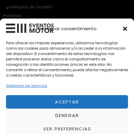
Vehículos de Ocasión
Próximos
Eclipse by SELECTO
Gestionar consentimiento
Del 12/08/2026 al 12/08/2026
Para ofrecer las mejores experiencias, utilizamos tecnologías
como las cookies para almacenar y/o acceder a la información
Del 02/10/2026 al 05/10/2026
del dispositivo. El consentimiento de estas tecnologías nos
permitirá procesar datos como el comportamiento de
navegación o las identificaciones únicas en este sitio. No
consentir o retirar el consentimiento, puede afectar negativamente
Exclusive Top Cars 2026
a ciertas características y funciones.
Del 02/10/2026 al 05/10/2026
Gestionar los servicios
ACEPTAR
Aviso Legal
Política de Privacidad
DENEGAR
Política de Cookies
Condiciones de compra
VER PREFERENCIAS
Alta en Newsletter