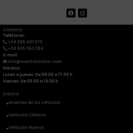
F
I
+34 986 441 670
|
a
n
info@eventosmotor.com
c
s
e
t
Contacto
b
a
Teléfonos:
o
g
+34 986 441 670
o
r
k
a
+34 605 950 284
m
E-mail:
info@eventosmotor.com
Horario:
Lunes a jueves: De 09:00 a 17:00 h
Viernes: De 09:00 a 14:00 h
Eventos
Amantes de los vehículos
Vehículos Clásicos
Vehículos Nuevos