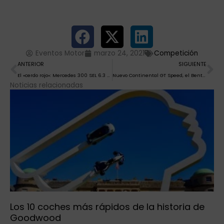
Eventos Motor
marzo 24, 2021
Competición
Ant
Si
ANTERIOR
SIGUIENTE
El «cerdo rojo»: Mercedes 300 SEL 6.3 AMG réplica
Nuevo Continental GT Speed, el Bentley más dinámico
Noticias relacionadas
Los 10 coches más rápidos de la historia de
Goodwood