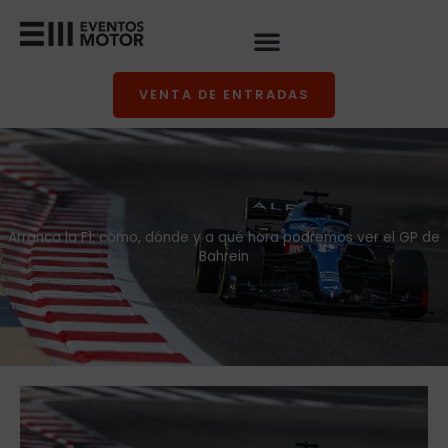
Ir
al
contenido
VENTA DE ENTRADAS
Arranca la F1: cómo, dónde y a qué hora podremos ver el GP de
Bahrein