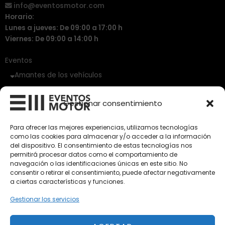
info@eventosmotor.com
Horario:
Lunes a jueves: De 09:00 a 17:00 h
Viernes: De 09:00 a 14:00 h
Eventos
Amantes de los vehículos
Vehículos Clásicos
Gestionar consentimiento
Vehículos Nuevos
Para ofrecer las mejores experiencias, utilizamos tecnologías
como las cookies para almacenar y/o acceder a la información
Vehículos de Ocasión
del dispositivo. El consentimiento de estas tecnologías nos
Próximos
permitirá procesar datos como el comportamiento de
navegación o las identificaciones únicas en este sitio. No
Eclipse by SELECTO
consentir o retirar el consentimiento, puede afectar negativamente
Del 12/08/2026 al 12/08/2026
a ciertas características y funciones.
Gestionar los servicios
autoClássico Porto 2026
Del 02/10/2026 al 05/10/2026