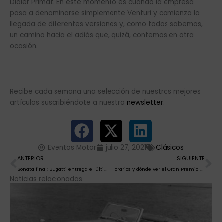
Didier Primat. En este momento es cuando la empresa
pasa a denominarse simplemente Venturi y comienza la
llegada de diferentes versiones y, como todos sabemos,
un camino hacia el adiós que, quizá, contemos en otra
ocasión.
Recibe cada semana una selección de nuestros mejores
artículos suscribiéndote a nuestra
newsletter
.
Eventos Motor
julio 27, 2021
Clásicos
Ant
Si
ANTERIOR
SIGUIENTE
Sonata final: Bugatti entrega el último Divo a un cliente en Europa.
Horarios y dónde ver el Gran Premio de Hungría de F1 2021
Noticias relacionadas