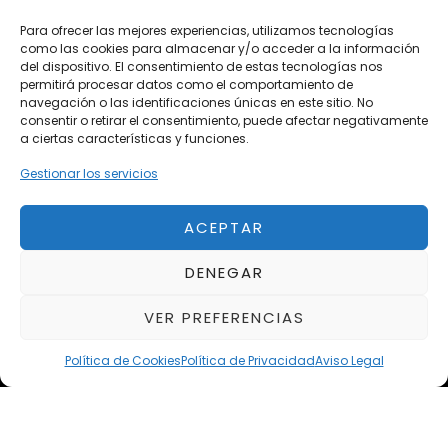
Para ofrecer las mejores experiencias, utilizamos tecnologías
Vehículos de Ocasión
como las cookies para almacenar y/o acceder a la información
del dispositivo. El consentimiento de estas tecnologías nos
Próximos
permitirá procesar datos como el comportamiento de
Eclipse by SELECTO
navegación o las identificaciones únicas en este sitio. No
Del 12/08/2026 al 12/08/2026
consentir o retirar el consentimiento, puede afectar negativamente
a ciertas características y funciones.
Gestionar los servicios
Exclusive Top Cars 2026
Del 02/10/2026 al 05/10/2026
ACEPTAR
autoClássico Porto 2026
DENEGAR
Del 02/10/2026 al 05/10/2026
VER PREFERENCIAS
Política de Cookies
Política de Privacidad
Aviso Legal
Aviso Legal
Política de Privacidad
Política de Cookies
Condiciones de compra