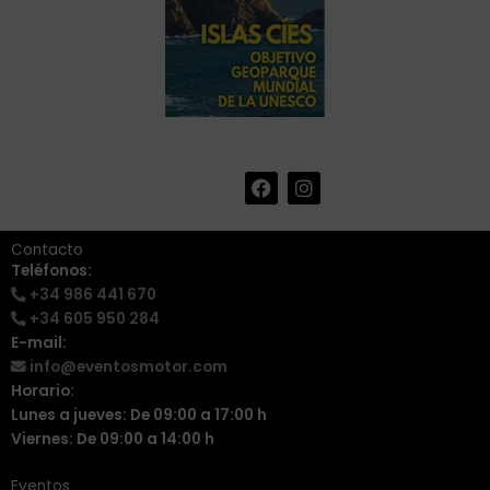
F
I
+34 986 441 670
|
a
n
info@eventosmotor.com
c
s
e
t
Contacto
b
a
Teléfonos:
o
g
+34 986 441 670
o
r
k
a
+34 605 950 284
m
E-mail:
info@eventosmotor.com
Horario:
Lunes a jueves: De 09:00 a 17:00 h
Viernes: De 09:00 a 14:00 h
Eventos