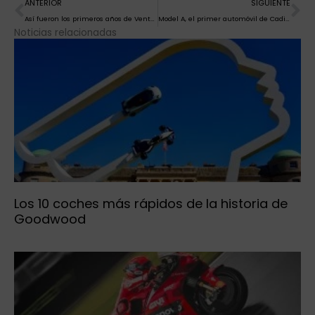
Ant
Si
ANTERIOR
SIGUIENTE
Así fueron los primeros años de Venturi, un fabricante en ocasiones olvidado
Model A, el primer automóvil de Cadillac
Noticias relacionadas
Los 10 coches más rápidos de la historia de
Goodwood