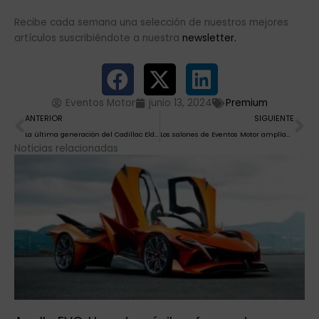
Recibe cada semana una selección de nuestros mejores
artículos suscribiéndote a nuestra
newsletter.
Eventos Motor
junio 13, 2024
Premium
Ant
Si
ANTERIOR
SIGUIENTE
La última generación del Cadillac Eldorado, lujo estadounidense de los años 90
Los salones de Eventos Motor amplían horizontes
Noticias relacionadas