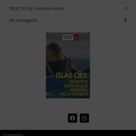
SELECTO by Eventos Motor
1
Sin categoría
6
F
I
+34 986 441 670
|
a
n
info@eventosmotor.com
c
s
e
t
Contacto