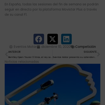
En España, todas las sesiones del fin de semana se podrán
seguir en directo por la plataforma Movistar Plus a través
de su canal F1.
Eventos Motor
diciembre 10, 2020
Competición
Ant
Si
ANTERIOR
SIGUIENTE
Bentley Open Tourer 3 litros, el rey Le Mans de finales de los años 20 vuelve a la carretera
Eventos Motor presenta su calendario 2021 de salones de vehículos clásicos
Noticias relacionadas