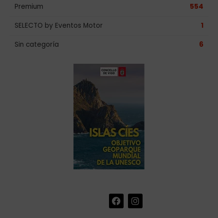
Premium
554
SELECTO by Eventos Motor
1
Sin categoría
6
F
I
+34 986 441 670
|
a
n
info@eventosmotor.com
c
s