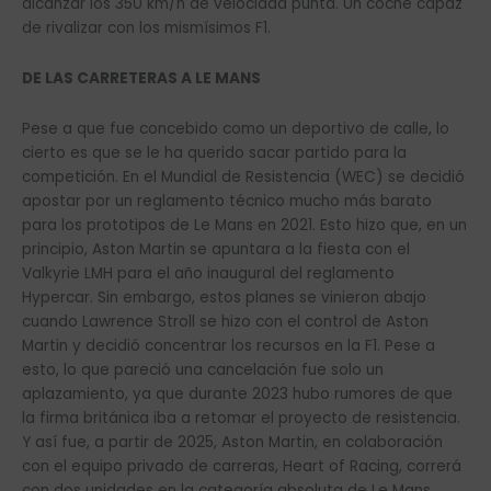
alcanzar los 350 km/h de velocidad punta. Un coche capaz
de rivalizar con los mismísimos F1.
DE LAS CARRETERAS A LE MANS
Pese a que fue concebido como un deportivo de calle, lo
cierto es que se le ha querido sacar partido para la
competición. En el Mundial de Resistencia (WEC) se decidió
apostar por un reglamento técnico mucho más barato
para los prototipos de Le Mans en 2021. Esto hizo que, en un
principio, Aston Martin se apuntara a la fiesta con el
Valkyrie LMH para el año inaugural del reglamento
Hypercar. Sin embargo, estos planes se vinieron abajo
cuando Lawrence Stroll se hizo con el control de Aston
Martin y decidió concentrar los recursos en la F1. Pese a
esto, lo que pareció una cancelación fue solo un
aplazamiento, ya que durante 2023 hubo rumores de que
la firma británica iba a retomar el proyecto de resistencia.
Y así fue, a partir de 2025, Aston Martin, en colaboración
con el equipo privado de carreras, Heart of Racing, correrá
con dos unidades en la categoría absoluta de Le Mans.