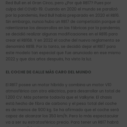
Red Bull en el Gran Circo, pero ¿Por qué RB17? Pues por
culpa del COVID-19. Cuando en 2020 el mundo se paralizó
por la pandemia, Red Bull había preparado en 2020 el RB16.
Sin embargo, nunca hubo un RB17 de competición porque al
ralentizarse los desarrollos en las fábricas por la pandemia,
se decidió realizar algunas modificaciones en el RB16 para
crear el RB16B. Y en 2022 el coche del nuevo reglamento se
denominó RB18. Por lo tanto, se decidió dejar el RB17 para
este modelo tan especial que fue anunciado en ese mismo
2022 y que dos años después, ha visto la luz.
EL COCHE DE CALLE MÁS CARO DEL MUNDO
El RB17 posee un motor híbrido y combina un motor V10
atmosférico con otro eléctrico, para desarrollar un total de
1.200 CV. Más potente todavía que el Valkyrie. El chasis
está hecho de fibra de carbono y el peso total del coche
es de menos de 900 kg. Se ha afirmado que el coche será
capaz de alcanzar los 350 km/h. Pero lo más espectacular
va a ser su estratosférico precio. Para tener un RB17 habrá