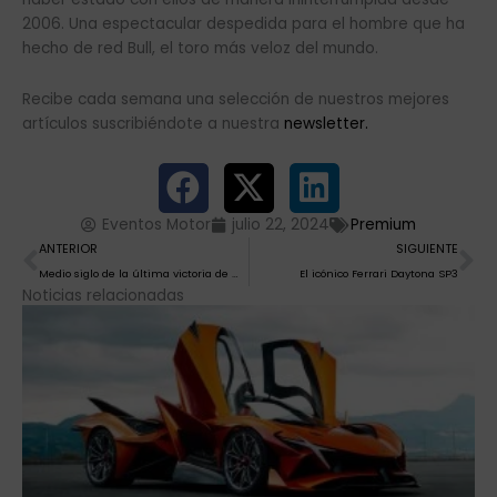
2006. Una espectacular despedida para el hombre que ha
hecho de red Bull, el toro más veloz del mundo.
Recibe cada semana una selección de nuestros mejores
artículos suscribiéndote a nuestra
newsletter.
Eventos Motor
julio 22, 2024
Premium
Ant
Si
ANTERIOR
SIGUIENTE
Medio siglo de la última victoria de Matra en Le Mans
El icónico Ferrari Daytona SP3
Noticias relacionadas