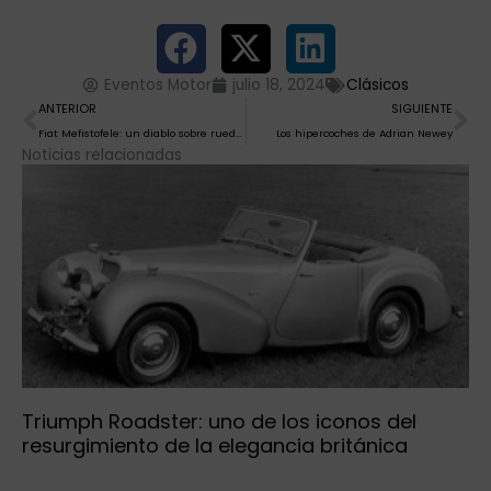
Eventos Motor
julio 18, 2024
Clásicos
Ant
Si
ANTERIOR
SIGUIENTE
Fiat Mefistofele: un diablo sobre ruedas
Los hipercoches de Adrian Newey
Noticias relacionadas
Triumph Roadster: uno de los iconos del
resurgimiento de la elegancia británica