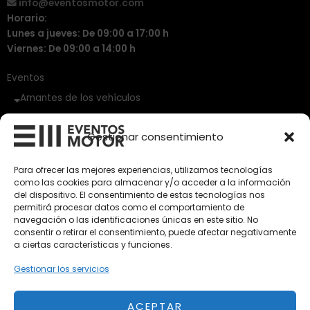
info@eventosmotor.com
Horario:
Lunes a jueves: De 09:00 a 17:00 h
Viernes: De 09:00 a 14:00 h
Eventos
Amantes de los vehículos
Vehículos Clásicos
Gestionar consentimiento
Vehículos Nuevos
Para ofrecer las mejores experiencias, utilizamos tecnologías
como las cookies para almacenar y/o acceder a la información
Vehículos de Ocasión
del dispositivo. El consentimiento de estas tecnologías nos
Próximos
permitirá procesar datos como el comportamiento de
navegación o las identificaciones únicas en este sitio. No
Eclipse by SELECTO
consentir o retirar el consentimiento, puede afectar negativamente
Del 12/08/2026 al 12/08/2026
a ciertas características y funciones.
Gestionar los servicios
autoClássico Porto 2026
Del 02/10/2026 al 05/10/2026
ACEPTAR