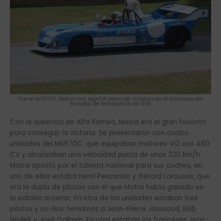
Con el MS670C, Matra casi logró el pleno de victorias en el arranque del
Mundial de Resistencia de 1974.
Con la ausencia de Alfa Romeo, Matra era el gran favorito
para conseguir la victoria. Se presentaron con cuatro
unidades del MS670C, que equipaban motores V12 con 460
CV y alcanzaban una velocidad punta de unos 320 km/h.
Matra apostó por el talento nacional para sus coches, en
uno de ellos estaba Henri Pescarolo y Gérard Larousse, que
era la dupla de pilotos con el que Matra había ganado en
la edición anterior. En otra de las unidades estaban tres
pilotos y no dos: teníamos a Jean-Pierre Jaussaud, Bob
Wollek y José Dolhem. En otra estaban los franceses Jean-