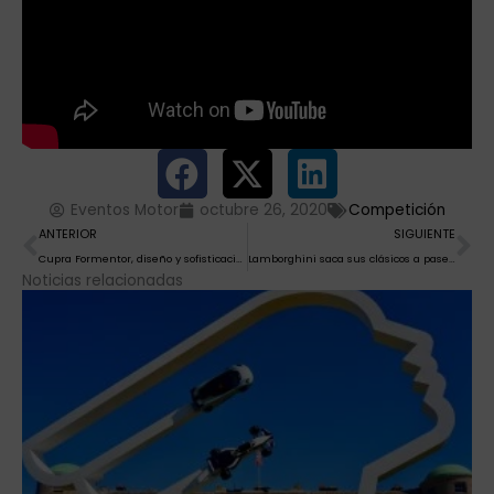
Eventos Motor
octubre 26, 2020
Competición
Ant
Si
ANTERIOR
SIGUIENTE
Cupra Formentor, diseño y sofisticación
Lamborghini saca sus clásicos a pasear en la Cento Ore 2020,
Noticias relacionadas