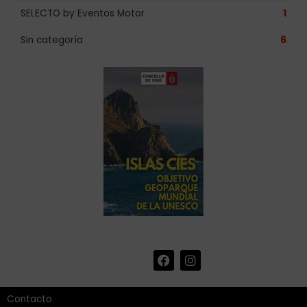
SELECTO by Eventos Motor
1
Sin categoría
6
F
I
+34 986 441 670
|
a
n
info@eventosmotor.com
c
s
e
t
Contacto
b
a