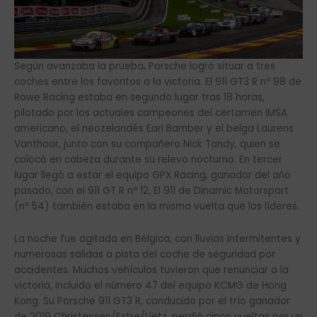
Según avanzaba la prueba, Porsche logró situar a tres
coches entre los favoritos a la victoria. El 911 GT3 R nº 98 de
Rowe Racing estaba en segundo lugar tras 18 horas,
pilotado por los actuales campeones del certamen IMSA
americano, el neozelandés Earl Bamber y el belga Laurens
Vanthoor, junto con su compañero Nick Tandy, quien se
colocó en cabeza durante su relevo nocturno. En tercer
lugar llegó a estar el equipo GPX Racing, ganador del año
pasado, con el 911 GT R nº 12. El 911 de Dinamic Motorsport
(nº 54) también estaba en la misma vuelta que los líderes.
La noche fue agitada en Bélgica, con lluvias intermitentes y
numerosas salidas a pista del coche de seguridad por
accidentes. Muchos vehículos tuvieron que renunciar a la
victoria, incluido el número 47 del equipo KCMG de Hong
Kong. Su Porsche 911 GT3 R, conducido por el trío ganador
de 2019 Christensen/Estre/Lietz, perdió cinco vueltas por un