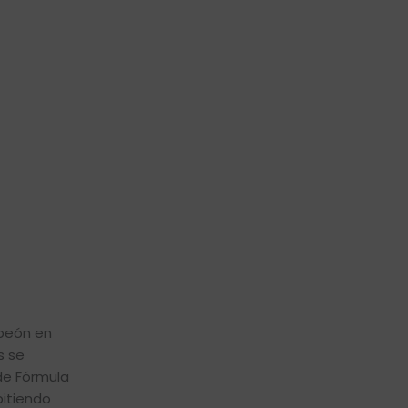
mpeón en
s se
de Fórmula
pitiendo