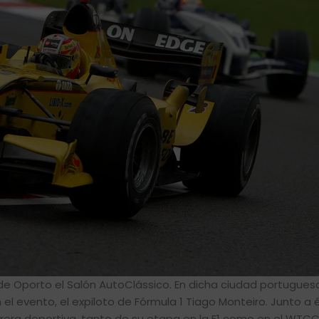
 de Oporto el Salón AutoClássico. En dicha ciudad portugues
l evento, el expiloto de Fórmula 1 Tiago Monteiro. Junto a 
rera deportiva, tanto de su etapa en la F1 como en el WTCC