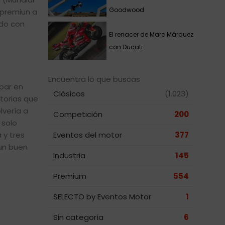
Goodwood
 premiun a
ndo con
El renacer de Marc Márquez
con Ducati
Encuentra lo que buscas
ipar en
Clásicos
(1.023)
ctorias que
lvería a
Competición
200
 solo
 y tres
Eventos del motor
377
 un buen
Industria
145
Premium
554
SELECTO by Eventos Motor
1
Sin categoría
6