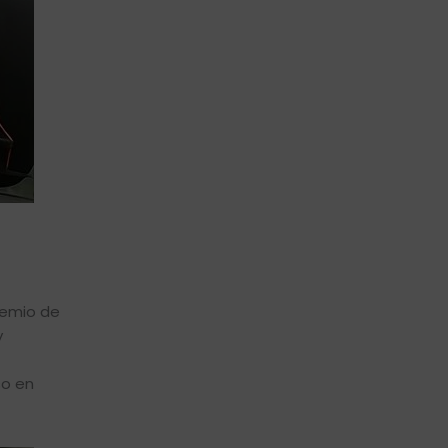
remio de
y
so en