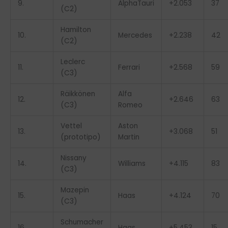
9.
AlphaTauri
+2.053
37
(C2)
Hamilton
10.
Mercedes
+2.238
42
(C2)
Leclerc
11.
Ferrari
+2.568
59
(C3)
Räikkönen
Alfa
12.
+2.646
63
(C3)
Romeo
Vettel
Aston
13.
+3.068
51
(prototipo)
Martin
Nissany
14.
Williams
+4.115
83
(C3)
Mazepin
15.
Haas
+4.124
70
(C3)
Schumacher
16.
Haas
+5.453
15