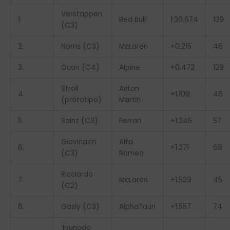
Verstappen
1.
Red Bull
1:30.674
139
(C3)
2.
Norris (C3)
McLaren
+0.215
46
3.
Ocon (C4)
Alpine
+0.472
129
Stroll
Aston
4.
+1.108
46
(prototipo)
Martin
5.
Sainz (C3)
Ferrari
+1.245
57
Giovinazzi
Alfa
6.
+1.271
68
(C3)
Romeo
Ricciardo
7.
McLaren
+1.529
45
(C2)
8.
Gasly (C3)
AlphaTauri
+1.557
74
Tsunoda