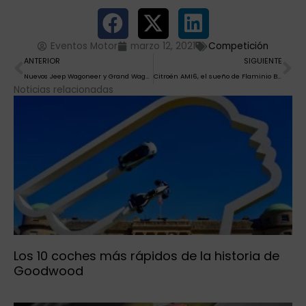
Eventos Motor
marzo 12, 2021
Competición
Ant
Si
ANTERIOR
SIGUIENTE
Nuevos Jeep Wagoneer y Grand Wagoneer
Citroën AMI6, el sueño de Flaminio Bertoni,
Noticias relacionadas
Los 10 coches más rápidos de la historia de
Goodwood