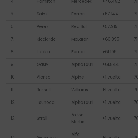
4.
Hamilton
Mercedes
+46.452
71
5.
Sainz
Ferrari
+57.144
71
6.
Pérez
Red Bull
+57.915
71
7.
Ricciardo
McLaren
+60.395
71
8.
Leclerc
Ferrari
+61.195
71
9.
Gasly
AlphaTauri
+61.844
71
10.
Alonso
Alpine
+1 vuelta
7
11.
Russell
Williams
+1 vuelta
7
12.
Tsunoda
AlphaTauri
+1 vuelta
7
Aston
13.
Stroll
+1 vuelta
7
Martin
Alfa
14.
Giovinazzi
+1 vuelta
7