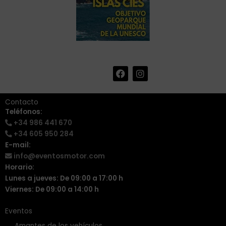
F
I
+34 986 441 670
|
a
n
info@eventosmotor.com
c
s
e
t
Contacto
b
a
Teléfonos:
o
g
+34 986 441 670
o
r
k
a
+34 605 950 284
m
E-mail:
info@eventosmotor.com
Horario:
Lunes a jueves: De 09:00 a 17:00 h
Viernes: De 09:00 a 14:00 h
Eventos
Amantes de los vehículos